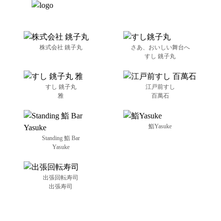
株式会社 銚子丸
さあ、おいしい舞台へ
すし 銚子丸
すし 銚子丸
江戸前すし
雅
百萬石
鮨Yasuke
Standing 鮨 Bar
Yasuke
出張回転寿司
出張寿司