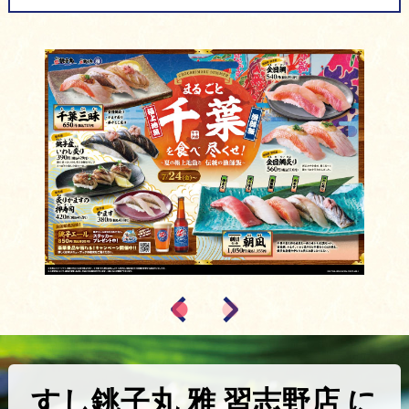
すし銚子丸 雅 習志野店 に