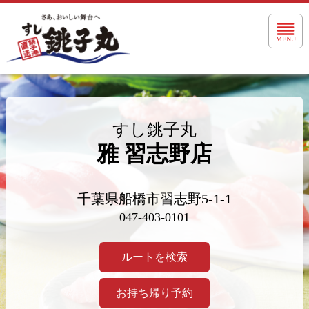
Toggle 
MENU
すし銚子丸
雅 習志野店
千葉県船橋市習志野5-1-1
047-403-0101
ルートを検索
お持ち帰り予約