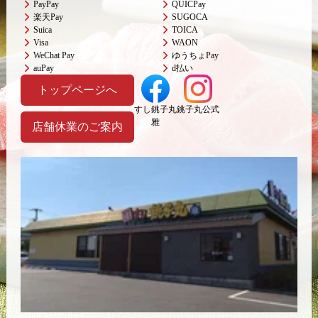
PayPay
QUICPay
楽天Pay
SUGOCA
Suica
TOICA
Visa
WAON
WeChat Pay
ゆうちょPay
auPay
d払い
トップページへ
すし銚子丸
銚子丸公式
雅
店舗休業のご案内