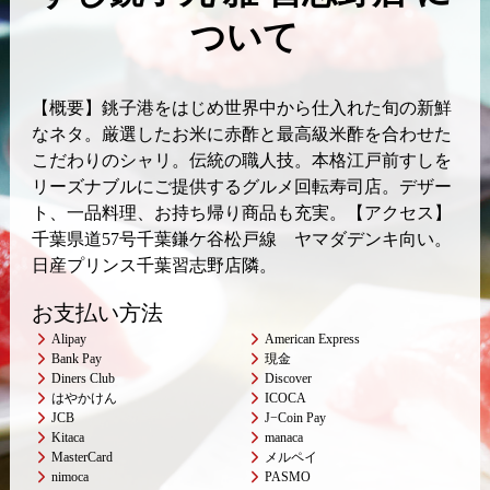
ついて
【概要】銚子港をはじめ世界中から仕入れた旬の新鮮
なネタ。厳選したお米に赤酢と最高級米酢を合わせた
こだわりのシャリ。伝統の職人技。本格江戸前すしを
リーズナブルにご提供するグルメ回転寿司店。デザー
ト、一品料理、お持ち帰り商品も充実。【アクセス】
千葉県道57号千葉鎌ケ谷松戸線 ヤマダデンキ向い。
日産プリンス千葉習志野店隣。
お支払い方法
Alipay
American Express
Bank Pay
現金
Diners Club
Discover
はやかけん
ICOCA
JCB
J−Coin Pay
Kitaca
manaca
MasterCard
メルペイ
nimoca
PASMO