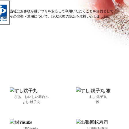
当社はお客様が縁アプリを安心して利用いただくことを目的として
その開発・運用について、ISO27001の認証を取得いたしました。
さあ、おいしい舞台へ
すし 銚子丸
すし 銚子丸
雅
鮨Yasuke
出張回転寿司