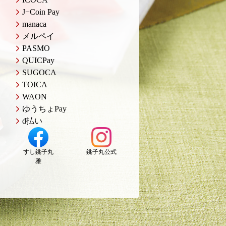
J−Coin Pay
manaca
メルペイ
PASMO
QUICPay
SUGOCA
TOICA
WAON
ゆうちょPay
d払い
すし銚子丸
銚子丸公式
雅