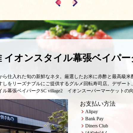
雅 イオンスタイル幕張ベイパー
から仕入れた旬の新鮮なネタ。厳選したお米に赤酢と最高級米
すしをリーズナブルにご提供するグルメ回転寿司店。デザート
幕張ベイパークSC village2 イオンスーパーマーケットの
お支払い方法
Alipay
Bank Pay
Diners Club
はやかけん