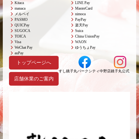
Kitaca
LINE Pay
manaca
MasterCard
メルペイ
nimoca
PASMO
PayPay
QUICPay
楽天Pay
SUGOCA
Suica
TOICA
China UnionPay
Visa
WAON
WeChat Pay
ゆうちょPay
auPay
トップページへ
すし銚子丸パークシティ中野店
銚子丸公式
店舗休業のご案内