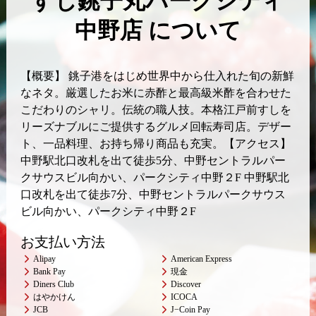
すし銚子丸パークシティ
中野店 について
【概要】 銚子港をはじめ世界中から仕入れた旬の新鮮
なネタ。厳選したお米に赤酢と最高級米酢を合わせた
こだわりのシャリ。伝統の職人技。本格江戸前すしを
リーズナブルにご提供するグルメ回転寿司店。デザー
ト、一品料理、お持ち帰り商品も充実。【アクセス】
中野駅北口改札を出て徒歩5分、中野セントラルパー
クサウスビル向かい、パークシティ中野２F 中野駅北
口改札を出て徒歩7分、中野セントラルパークサウス
ビル向かい、パークシティ中野２F
お支払い方法
Alipay
American Express
Bank Pay
現金
Diners Club
Discover
はやかけん
ICOCA
JCB
J−Coin Pay