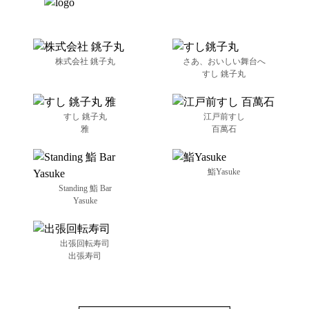
株式会社 銚子丸
さあ、おいしい舞台へ
すし 銚子丸
すし 銚子丸
江戸前すし
雅
百萬石
鮨Yasuke
Standing 鮨 Bar
Yasuke
出張回転寿司
出張寿司