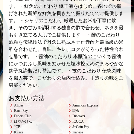
す。 ・鮮魚のこだわり 銚子港をはじめ、各地で水揚
げされた新鮮な鮮魚を捌きたて握りたてでご提供しま
す。 ・シャリのこだわり 厳選したお米を丁寧に炊
き、その甘みを調和する独自の酢で合わせ、ネタを最
も引き立てる人肌でご提供します。 ・酢のこだわり
酒粕を伝統技法で丹念に熟成させた赤酢と最高級の米
酢を合わせた、旨味、キレ、コクがそろった特性合わ
せ酢です。 ・醤油のこだわり 本醸造のこいくち醤油
にかつおぶし風味を効かせた塩味控えめのまろやかな
銚子丸謹製だし醤油です。 ・技のこだわり 伝統の味
を職人芸で。こだわりの店内仕込み。手造りの味をご
堪能ください。
お支払い方法
Alipay
American Express
Bank Pay
現金
Diners Club
Discover
はやかけん
ICOCA
JCB
J−Coin Pay
Kitaca
manaca