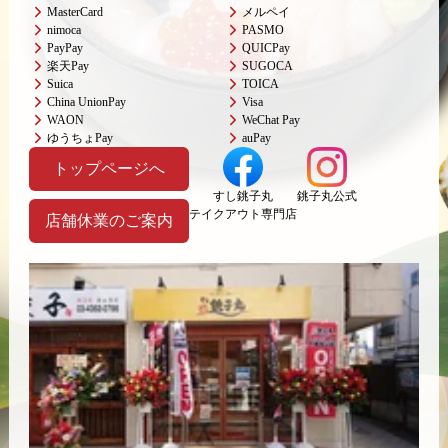
MasterCard
メルペイ
nimoca
PASMO
PayPay
QUICPay
楽天Pay
SUGOCA
Suica
TOICA
China UnionPay
Visa
WAON
WeChat Pay
ゆうちょPay
auPay
トップページへ
すし銚子丸
銚子丸公式
テイクアウト専門店
店舗休業のご案内