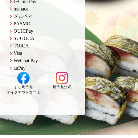
J−Coin Pay
manaca
メルペイ
PASMO
QUICPay
SUGOCA
TOICA
Visa
WeChat Pay
auPay
すし銚子丸
銚子丸公式
テイクアウト専門店